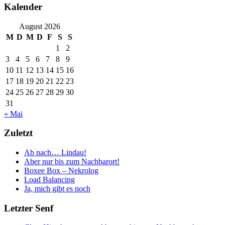
Kalender
August 2026
M
D
M
D
F
S
S
1
2
3
4
5
6
7
8
9
10
11
12
13
14
15
16
17
18
19
20
21
22
23
24
25
26
27
28
29
30
31
« Mai
Zuletzt
Ab nach… Lindau!
Aber nur bis zum Nachbarort!
Boxee Box – Nekrolog
Load Balancing
Ja, mich gibt es noch
Letzter Senf