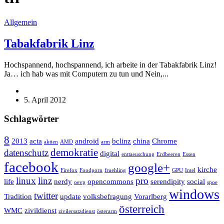
Allgemein
Tabakfabrik Linz
Hochspannend, hochspannend, ich arbeite in der Tabakfabrik Linz!
Ja… ich hab was mit Computern zu tun und Nein,...
5. April 2012
Schlagwörter
8
2013
acta
android
bclinz
china
Chrome
aktien
AMD
arm
demokratie
datenschutz
digital
enttaeuschung
Erdbeeren
Essen
facebook
google+
kirche
Firefox
Foodporn
fruehling
GPU
Intel
linux
linz
pro
life
nerdy
opencommons
serendipity
social
oevp
spoe
windows
twitter
Tradition
update
volksbefragung
Vorarlberg
österreich
WMC
zivildienst
zivilersatzdienst
österarm