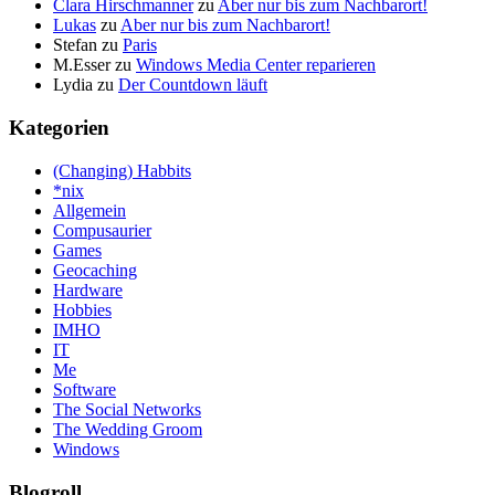
Clara Hirschmanner
zu
Aber nur bis zum Nachbarort!
Lukas
zu
Aber nur bis zum Nachbarort!
Stefan
zu
Paris
M.Esser
zu
Windows Media Center reparieren
Lydia
zu
Der Countdown läuft
Kategorien
(Changing) Habbits
*nix
Allgemein
Compusaurier
Games
Geocaching
Hardware
Hobbies
IMHO
IT
Me
Software
The Social Networks
The Wedding Groom
Windows
Blogroll