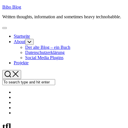
Skip
Bibo Blog
to
Written thoughts, information and sometimes heavy technobabble.
content
Expand
Menu
Startseite
About
Toggle
Child
Der alte Blog – ein Buch
Menu
Datenschutzerklärung
Social Media Plugins
Projekte
tfl