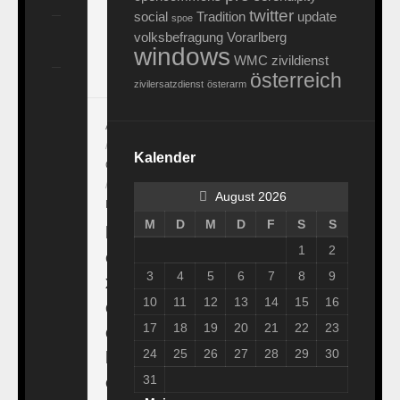
i
twitter
social
Tradition
update
spoe
e
volksbefragung
Vorarlberg
windows
r
WMC
zivildienst
österreich
zivilersatzdienst
österarm
ALLGEMEIN
/
Kalender
COMPUSAURIER
/
August 2026
HARDWARE
M
D
M
D
F
S
S
B
1
2
o
3
4
5
6
7
8
9
x
10
11
12
13
14
15
16
e
17
18
19
20
21
22
23
e
24
25
26
27
28
29
30
B
o
31