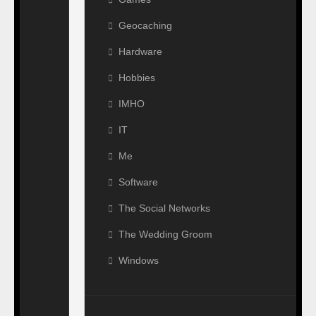
Geocaching
Hardware
Hobbies
IMHO
IT
Me
Software
The Social Networks
The Wedding Groom
Windows