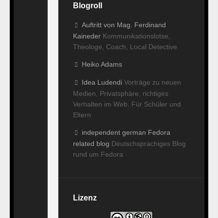
Blogroll
Auftritt von Mag. Ferdinand
Kaineder
Kommunikationslotse,
Theologe, Coach, Local Detective
Heiko Adams
Idea Ludendi
Vorträge zu neuen
Medien, Privatsphäre, richtiges
Verhalten im Web. Für Schüler und
Eltern
independent german Fedora
related blog
Deutschsprachiges Blog
rund um Fedora
Lizenz