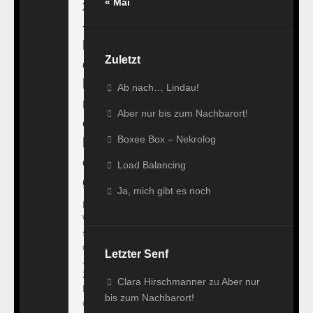
« Mai
x
–
N
Zuletzt
e
k
Ab nach… Lindau!
r
Aber nur bis zum Nachbarort!
o
Boxee Box – Nekrolog
l
o
Load Balancing
g
Ja, mich gibt es noch
Prolog:
Wir
schreiben
das
Letzter Senf
Jahr
2011.
Clara Hirschmanner
zu
Aber nur
Fukushima,
bis zum Nachbarort!
der