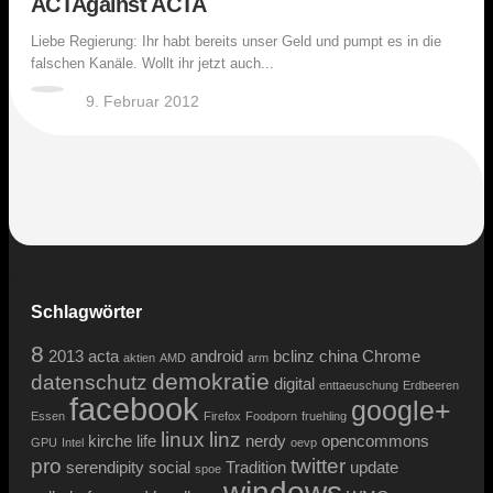
ACTAgainst ACTA
Liebe Regierung: Ihr habt bereits unser Geld und pumpt es in die
falschen Kanäle. Wollt ihr jetzt auch...
9. Februar 2012
Schlagwörter
8
2013
acta
android
bclinz
china
Chrome
aktien
AMD
arm
demokratie
datenschutz
digital
enttaeuschung
Erdbeeren
facebook
google+
Essen
Firefox
Foodporn
fruehling
linux
linz
kirche
life
nerdy
opencommons
GPU
Intel
oevp
pro
twitter
serendipity
social
Tradition
update
spoe
windows