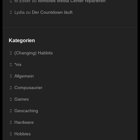
M.Esser
zu
Windows Media Center reparieren
Lydia
zu
Der Countdown läuft
Kategorien
(Changing) Habbits
*nix
Allgemein
Compusaurier
Games
Geocaching
Hardware
Hobbies