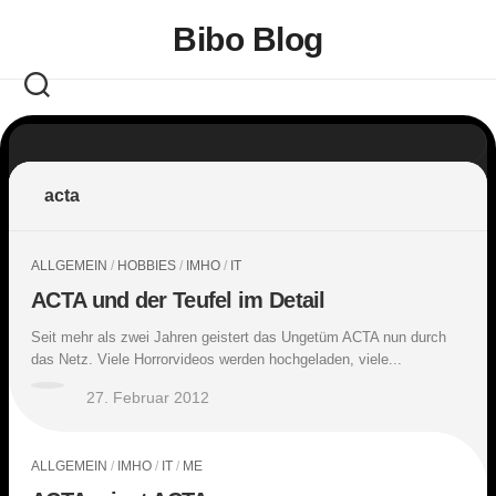
Skip
Bibo Blog
to
content
acta
ALLGEMEIN
/
HOBBIES
/
IMHO
/
IT
ACTA und der Teufel im Detail
Seit mehr als zwei Jahren geistert das Ungetüm ACTA nun durch
das Netz. Viele Horrorvideos werden hochgeladen, viele...
27. Februar 2012
ALLGEMEIN
/
IMHO
/
IT
/
ME