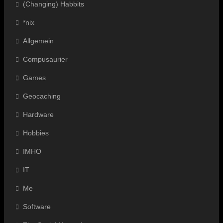
(Changing) Habbits
*nix
Allgemein
Compusaurier
Games
Geocaching
Hardware
Hobbies
IMHO
IT
Me
Software