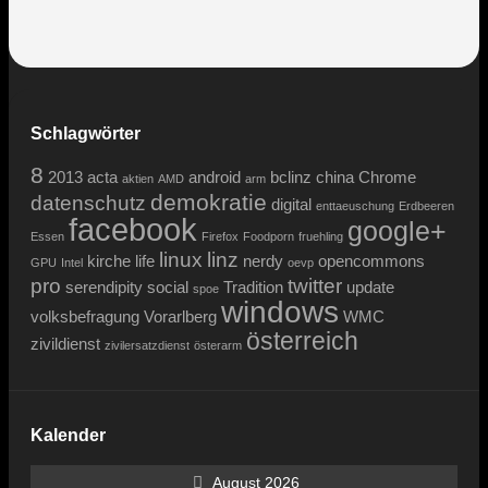
Schlagwörter
8
2013
acta
android
bclinz
china
Chrome
aktien
AMD
arm
demokratie
datenschutz
digital
enttaeuschung
Erdbeeren
facebook
google+
Essen
Firefox
Foodporn
fruehling
linux
linz
kirche
life
nerdy
opencommons
GPU
Intel
oevp
pro
twitter
serendipity
social
Tradition
update
spoe
windows
volksbefragung
Vorarlberg
WMC
österreich
zivildienst
zivilersatzdienst
österarm
Kalender
August 2026