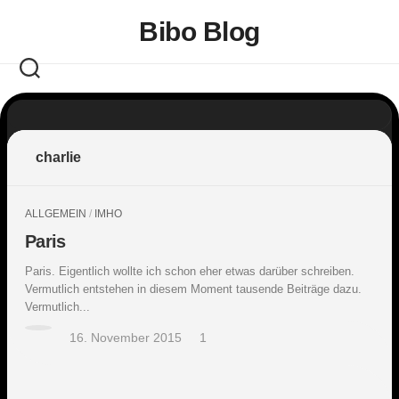
Skip
Bibo Blog
to
content
charlie
ALLGEMEIN
/
IMHO
Paris
Paris. Eigentlich wollte ich schon eher etwas darüber schreiben.
Vermutlich entstehen in diesem Moment tausende Beiträge dazu.
Vermutlich...
16. November 2015
1