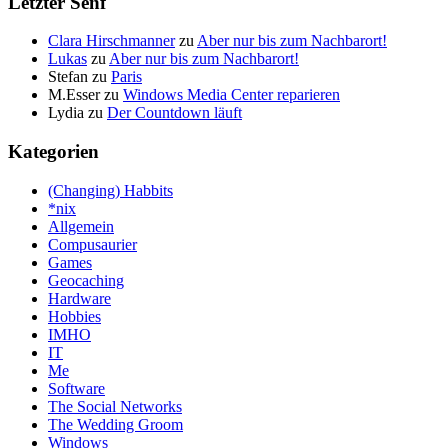
Letzter Senf
Clara Hirschmanner
zu
Aber nur bis zum Nachbarort!
Lukas
zu
Aber nur bis zum Nachbarort!
Stefan
zu
Paris
M.Esser
zu
Windows Media Center reparieren
Lydia
zu
Der Countdown läuft
Kategorien
(Changing) Habbits
*nix
Allgemein
Compusaurier
Games
Geocaching
Hardware
Hobbies
IMHO
IT
Me
Software
The Social Networks
The Wedding Groom
Windows