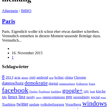
Allgemein
/
IMHO
Paris
Paris. Eigentlich wollte ich schon eher etwas darüber schreiben.
Vermutlich entstehen in diesem Moment tausende Beiträge dazu.
Vermutlich...
16. November 2015
1
Schlagwörter
8
2013
acta
android
bclinz
china
Chrome
aktien
AMD
arm
demokratie
datenschutz
digital
enttaeuschung
Erdbeeren
Essen
facebook
google+
kirche
Firefox
Foodporn
fruehling
GPU
Intel
linux
linz
pro
life
nerdy
opencommons
serendipity
social
oevp
spoe
windows
twitter
Tradition
update
volksbefragung
Vorarlberg