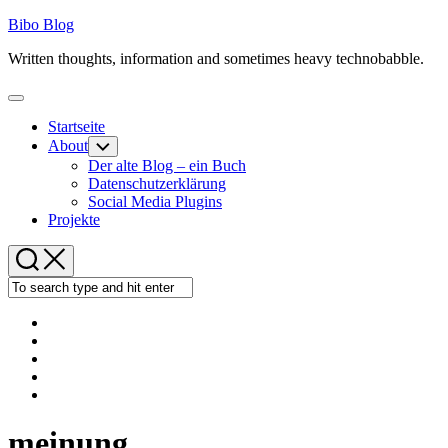
Skip
Bibo Blog
to
Written thoughts, information and sometimes heavy technobabble.
content
Expand
Menu
Startseite
About
Toggle
Child
Der alte Blog – ein Buch
Menu
Datenschutzerklärung
Social Media Plugins
Projekte
meinung