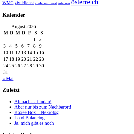
österreich
WMC
zivildienst
zivilersatzdienst
österarm
Kalender
August 2026
M
D
M
D
F
S
S
1
2
3
4
5
6
7
8
9
10
11
12
13
14
15
16
17
18
19
20
21
22
23
24
25
26
27
28
29
30
31
« Mai
Zuletzt
Ab nach… Lindau!
Aber nur bis zum Nachbarort!
Boxee Box – Nekrolog
Load Balancing
Ja, mich gibt es noch