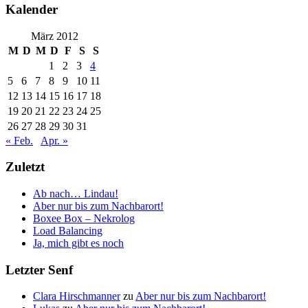
Kalender
März 2012
M
D
M
D
F
S
S
1
2
3
4
5
6
7
8
9
10
11
12
13
14
15
16
17
18
19
20
21
22
23
24
25
26
27
28
29
30
31
« Feb.
Apr. »
Zuletzt
Ab nach… Lindau!
Aber nur bis zum Nachbarort!
Boxee Box – Nekrolog
Load Balancing
Ja, mich gibt es noch
Letzter Senf
Clara Hirschmanner
zu
Aber nur bis zum Nachbarort!