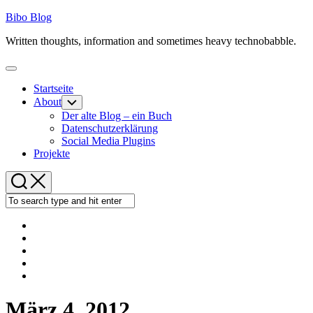
Skip
Bibo Blog
to
Written thoughts, information and sometimes heavy technobabble.
content
Expand
Menu
Startseite
About
Toggle
Child
Der alte Blog – ein Buch
Menu
Datenschutzerklärung
Social Media Plugins
Projekte
März 4, 2012