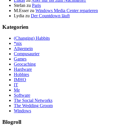
Lukas
zu
Aber nur bis zum Nachbarort!
Stefan
zu
Paris
M.Esser
zu
Windows Media Center reparieren
Lydia
zu
Der Countdown läuft
Kategorien
(Changing) Habbits
*nix
Allgemein
Compusaurier
Games
Geocaching
Hardware
Hobbies
IMHO
IT
Me
Software
The Social Networks
The Wedding Groom
Windows
Blogroll