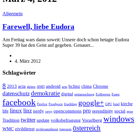
Allgemein
Farewell, liebe Eudora
Am Freitag wars dann soweit: Unsere doch schon betagte Eudora
Super 39 hat den Geist auf gegeben. Genauer...
4. März 2012
Schlagwörter
8
2013
acta
android
bclinz
china
Chrome
aktien
AMD
arm
demokratie
datenschutz
digital
enttaeuschung
Erdbeeren
Essen
facebook
google+
kirche
Firefox
Foodporn
fruehling
GPU
Intel
linux
linz
pro
life
nerdy
opencommons
serendipity
social
oevp
spoe
windows
twitter
Tradition
update
volksbefragung
Vorarlberg
österreich
WMC
zivildienst
zivilersatzdienst
österarm