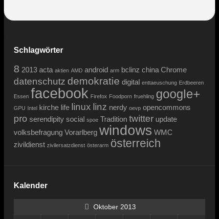
Schlagwörter
8
2013
acta
android
bclinz
china
Chrome
aktien
AMD
arm
demokratie
datenschutz
digital
enttaeuschung
Erdbeeren
facebook
google+
Essen
Firefox
Foodporn
fruehling
linux
linz
kirche
life
nerdy
opencommons
GPU
Intel
oevp
pro
twitter
serendipity
social
Tradition
update
spoe
windows
volksbefragung
Vorarlberg
WMC
österreich
zivildienst
zivilersatzdienst
österarm
Kalender
Oktober 2013