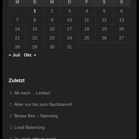
M
D
M
D
F
S
S
1
2
3
4
5
6
7
8
9
10
11
12
13
14
15
16
17
18
19
20
21
22
23
24
25
26
27
28
29
30
31
« Juli
Okt. »
Zuletzt
Ab nach… Lindau!
Aber nur bis zum Nachbarort!
Boxee Box – Nekrolog
Load Balancing
Ja, mich gibt es noch