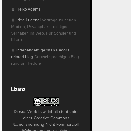
Heiko Adams
Idea Ludendi
Vorträge zu neuen
Medien, Privatsphäre, richtiges
Verhalten im Web. Für Schüler und
Eltern
independent german Fedora
related blog
Deutschsprachiges Blog
rund um Fedora
Lizenz
Dieses
Werk bzw. Inhalt
steht unter
einer
Creative Commons
Namensnennung-Nicht-kommerziell-
Weitergabe unter gleichen