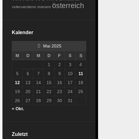
österreich
zivilersatzdienst
österarm
Kalender
Mai 2025
M
D
M
D
F
S
S
1
2
3
4
5
6
7
8
9
10
11
12
13
14
15
16
17
18
19
20
21
22
23
24
25
26
27
28
29
30
31
« Okt.
Zuletzt