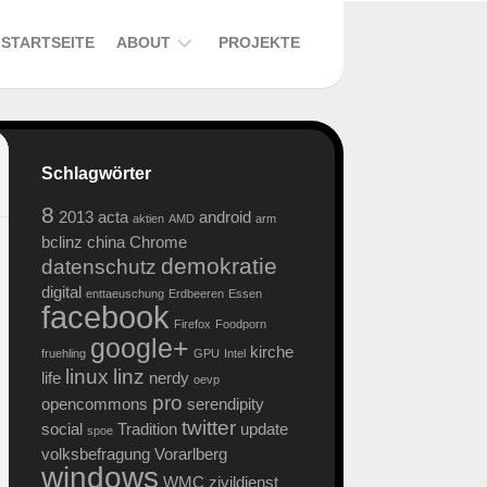
STARTSEITE
ABOUT
PROJEKTE
DER
ALTE
BLOG
Schlagwörter
–
EIN
8
2013
acta
android
BUCH
aktien
AMD
arm
bclinz
china
Chrome
DATENSCHUTZERKLÄRUNG
demokratie
datenschutz
digital
SOCIAL
enttaeuschung
Erdbeeren
Essen
facebook
MEDIA
Firefox
Foodporn
PLUGINS
google+
kirche
fruehling
GPU
Intel
linux
linz
life
nerdy
oevp
pro
opencommons
serendipity
twitter
social
Tradition
update
spoe
volksbefragung
Vorarlberg
windows
WMC
zivildienst