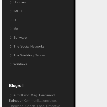
Hobbies
IMHO
IT
Me
Software
The Social Networks
The Wedding Groom
Windows
Blogroll
Auftritt von Mag. Ferdinand
Kaineder
Kommunikationslotse,
Theologe, Coach, Local Detective