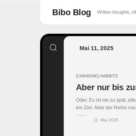
Skip
to
Bibo Blog
Written thoughts, 
content
Mai 11, 2025
(CHANGING) HABBITS
Aber nur bis z
Oder: Es ist nie zu spät, a
ein Ziel. Aber der Reihe nach
11. Mai 2025