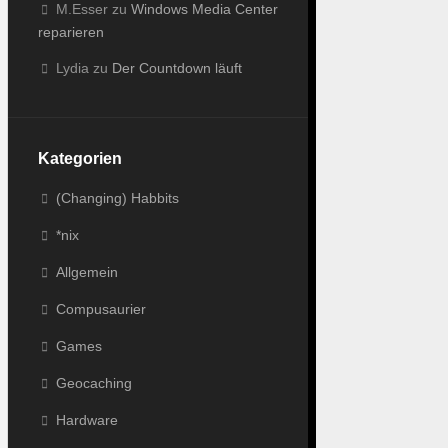
M.Esser
zu
Windows Media Center
reparieren
Lydia
zu
Der Countdown läuft
Kategorien
(Changing) Habbits
*nix
Allgemein
Compusaurier
Games
Geocaching
Hardware