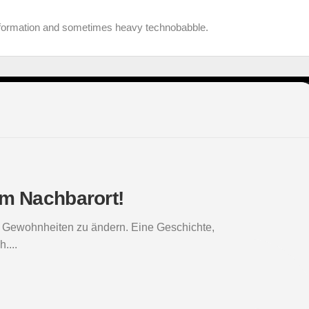
information and sometimes heavy technobabble.
um Nachbarort!
lte Gewohnheiten zu ändern. Eine Geschichte,
....