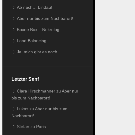
Ab nach… Lindau!
Aber nur bis zum Nachbarort!
Boxee Box – Nekrolog
Load Balancing
Ja, mich gibt es noch
Letzter Senf
Clara Hirschmanner
zu
Aber nur
bis zum Nachbarort!
Lukas
zu
Aber nur bis zum
Nachbarort!
Stefan
zu
Paris