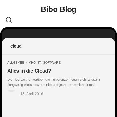
Skip
Bibo Blog
to
content
cloud
ALLGEMEIN
/
IMHO
/
IT
/
SOFTWARE
Alles in die Cloud?
Die Hochzeit ist vorüber, die Turbulenzen legen sich langsam
(langweilig wirds sowieso nie) und jetzt komme ich einmal...
18. April 2016