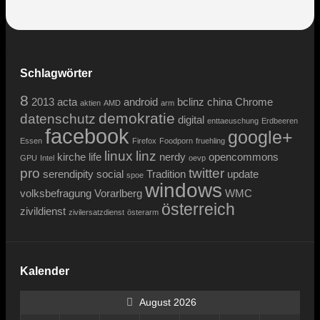
Schlagwörter
8
2013
acta
android
bclinz
china
Chrome
aktien
AMD
arm
demokratie
datenschutz
digital
enttaeuschung
Erdbeeren
facebook
google+
Essen
Firefox
Foodporn
fruehling
linux
linz
kirche
life
nerdy
opencommons
GPU
Intel
oevp
pro
twitter
serendipity
social
Tradition
update
spoe
windows
volksbefragung
Vorarlberg
WMC
österreich
zivildienst
zivilersatzdienst
österarm
Kalender
August 2026