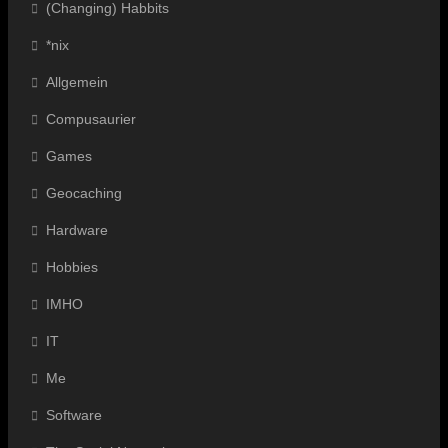
(Changing) Habbits
*nix
Allgemein
Compusaurier
Games
Geocaching
Hardware
Hobbies
IMHO
IT
Me
Software