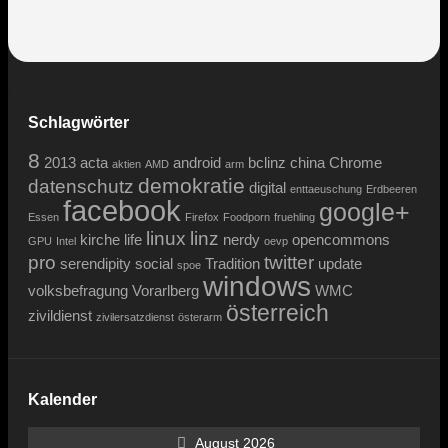
Schlagwörter
8
2013
acta
android
bclinz
china
Chrome
aktien
AMD
arm
demokratie
datenschutz
digital
enttaeuschung
Erdbeeren
facebook
google+
Essen
Firefox
Foodporn
fruehling
linux
linz
kirche
life
nerdy
opencommons
GPU
Intel
oevp
pro
twitter
serendipity
social
Tradition
update
spoe
windows
volksbefragung
Vorarlberg
WMC
österreich
zivildienst
zivilersatzdienst
österarm
Kalender
August 2026