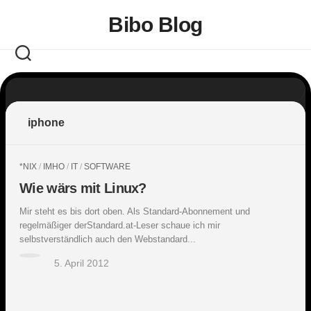
Skip
Bibo Blog
to
content
iphone
*NIX
/
IMHO
/
IT
/
SOFTWARE
Wie wärs mit Linux?
Mir steht es bis dort oben. Als Standard-Abonnement und
regelmäßiger derStandard.at-Leser schaue ich mir
selbstverständlich auch den Webstandard...
5. April 2012