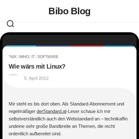
Skip
Bibo Blog
to
content
*NIX
/
IMHO
/
IT
/
SOFTWARE
Wie wärs mit Linux?
5. April 2012
Mir steht es bis dort oben. Als Standard-Abonnement und
regelmäßiger
derStandard.at
-Leser schaue ich mir
selbstverständlich auch den Webstandard an – technikaffin
undeine sehr große Bandbreite an Themen, die recht
ordentlich aufbereitet sind.