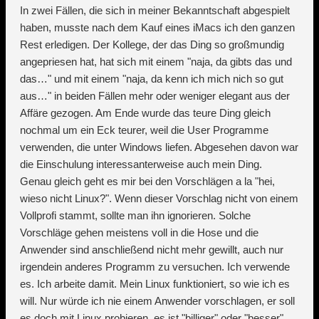
In zwei Fällen, die sich in meiner Bekanntschaft abgespielt
haben, musste nach dem Kauf eines iMacs ich den ganzen
Rest erledigen. Der Kollege, der das Ding so großmundig
angepriesen hat, hat sich mit einem "naja, da gibts das und
das…" und mit einem "naja, da kenn ich mich nich so gut
aus…" in beiden Fällen mehr oder weniger elegant aus der
Affäre gezogen. Am Ende wurde das teure Ding gleich
nochmal um ein Eck teurer, weil die User Programme
verwenden, die unter Windows liefen. Abgesehen davon war
die Einschulung interessanterweise auch mein Ding.
Genau gleich geht es mir bei den Vorschlägen a la "hei,
wieso nicht Linux?". Wenn dieser Vorschlag nicht von einem
Vollprofi stammt, sollte man ihn ignorieren. Solche
Vorschläge gehen meistens voll in die Hose und die
Anwender sind anschließend nicht mehr gewillt, auch nur
irgendein anderes Programm zu versuchen. Ich verwende
es. Ich arbeite damit. Mein Linux funktioniert, so wie ich es
will. Nur würde ich nie einem Anwender vorschlagen, er soll
es doch mit Linux probieren, es ist "billiger" oder "besser"