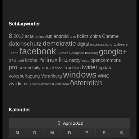
Schlagwörter
8
2013
acta
android
bclinz
china
Chrome
aktien
AMD
arm
demokratie
datenschutz
digital
enttaeuschung
Erdbeeren
facebook
google+
Essen
Firefox
Foodporn
fruehling
linux
linz
kirche
life
nerdy
opencommons
GPU
Intel
oevp
pro
twitter
serendipity
social
Tradition
update
spoe
windows
volksbefragung
Vorarlberg
WMC
österreich
zivildienst
zivilersatzdienst
österarm
Kalender
April 2012
M
D
M
D
F
S
S