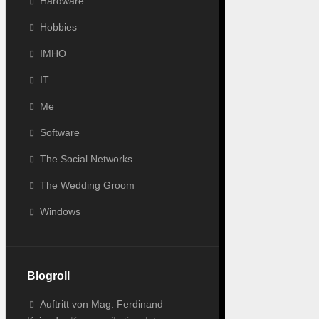
Hardware
Hobbies
IMHO
IT
Me
Software
The Social Networks
The Wedding Groom
Windows
Blogroll
Auftritt von Mag. Ferdinand