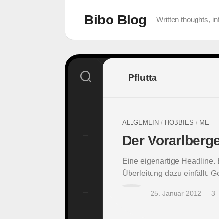
Skip
to
Bibo Blog
Written thoughts, 
content
Pflutta
ALLGEMEIN
/
HOBBIES
/
ME
Der Vorarlberge
Eine eigenartige Headline. 
Überleitung dazu einfällt. 
25. Januar 2012
3