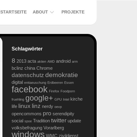
STARTSEITE
ABOUT
PROJEKTE
DER
ALTE
BLOG
Schlagwörter
–
EIN
8
2013
acta
android
BUCH
aktien
AMD
arm
bclinz
china
Chrome
DATENSCHUTZERKLÄRUNG
demokratie
datenschutz
digital
SOCIAL
enttaeuschung
Erdbeeren
Essen
facebook
MEDIA
Firefox
Foodporn
PLUGINS
google+
kirche
fruehling
GPU
Intel
linux
linz
life
nerdy
oevp
pro
opencommons
serendipity
twitter
social
Tradition
update
spoe
volksbefragung
Vorarlberg
windows
WMC
zivildienst