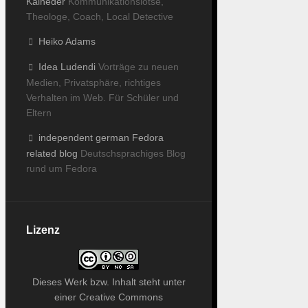
Kaineder
Kommunikationslotse,
Theologe, Coach, Local Detective
Heiko Adams
Idea Ludendi
Vorträge zu neuen
Medien, Privatsphäre, richtiges
Verhalten im Web. Für Schüler und
Eltern
independent german Fedora
related blog
Deutschsprachiges Blog
rund um Fedora
Lizenz
Dieses
Werk bzw. Inhalt
steht unter
einer
Creative Commons