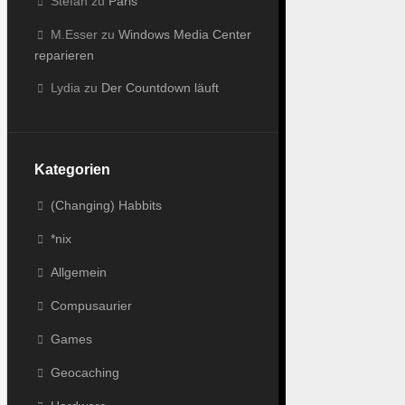
Stefan
zu
Paris
M.Esser
zu
Windows Media Center
reparieren
Lydia
zu
Der Countdown läuft
Kategorien
(Changing) Habbits
*nix
Allgemein
Compusaurier
Games
Geocaching