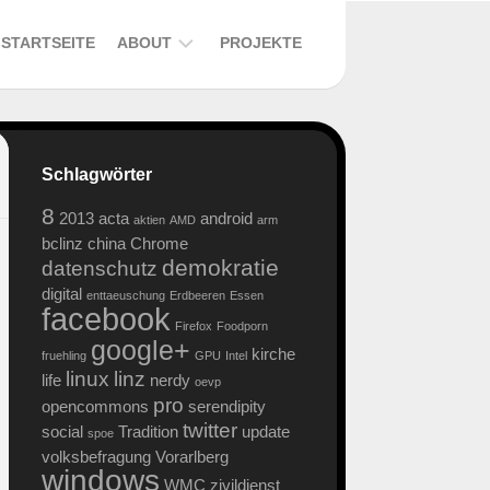
STARTSEITE
ABOUT
PROJEKTE
DER
ALTE
BLOG
Schlagwörter
–
EIN
8
2013
acta
android
BUCH
aktien
AMD
arm
bclinz
china
Chrome
DATENSCHUTZERKLÄRUNG
demokratie
datenschutz
digital
SOCIAL
enttaeuschung
Erdbeeren
Essen
facebook
MEDIA
Firefox
Foodporn
PLUGINS
google+
kirche
fruehling
GPU
Intel
linux
linz
life
nerdy
oevp
pro
opencommons
serendipity
twitter
social
Tradition
update
spoe
volksbefragung
Vorarlberg
windows
WMC
zivildienst