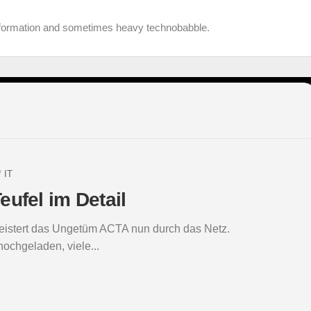
information and sometimes heavy technobabble.
/
IT
ufel im Detail
geistert das Ungetüm ACTA nun durch das Netz.
ochgeladen, viele...