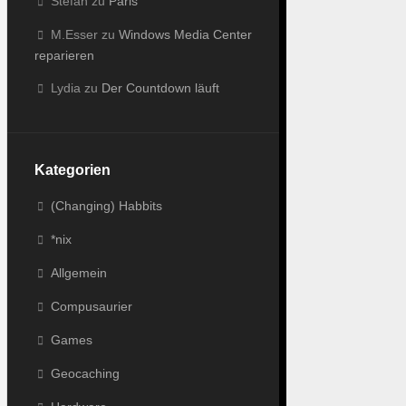
Stefan
zu
Paris
M.Esser
zu
Windows Media Center
reparieren
Lydia
zu
Der Countdown läuft
Kategorien
(Changing) Habbits
*nix
Allgemein
Compusaurier
Games
Geocaching