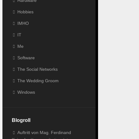
Hardware
Hobbies
IMHO
IT
Me
Software
The Social Networks
The Wedding Groom
Windows
Blogroll
Auftritt von Mag. Ferdinand