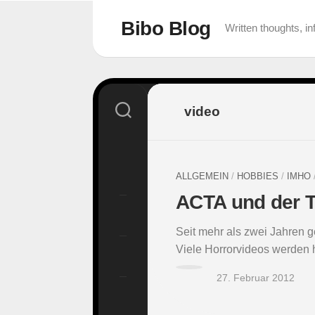
Skip
to
Bibo Blog
Written thoughts, 
content
video
ALLGEMEIN
/
HOBBIES
/
IMHO
ACTA und der Te
Seit mehr als zwei Jahren 
Viele Horrorvideos werden h
27. Februar 2012