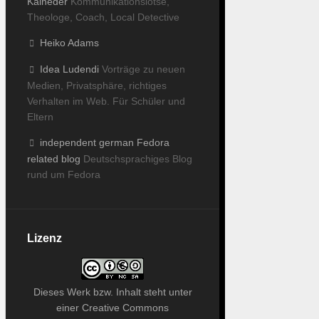
Kaineder
Kommunikationslotse,
Theologe, Coach, Local Detective
Heiko Adams
Idea Ludendi
Vorträge zu neuen
Medien, Privatsphäre, richtiges
Verhalten im Web. Für Schüler und
Eltern
independent german Fedora
related blog
Deutschsprachiges Blog
rund um Fedora
Lizenz
Dieses
Werk bzw. Inhalt
steht unter
einer
Creative Commons