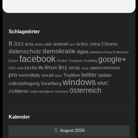
Schlagwörter
8
2013
acta
android
bclinz
china
Chrome
aktien
AMD
arm
demokratie
datenschutz
digital
enttaeuschung
Erdbeeren
facebook
google+
Essen
Firefox
Foodporn
fruehling
linux
linz
kirche
life
nerdy
opencommons
GPU
Intel
oevp
pro
twitter
serendipity
social
Tradition
update
spoe
windows
volksbefragung
Vorarlberg
WMC
österreich
zivildienst
zivilersatzdienst
österarm
Kalender
August 2026