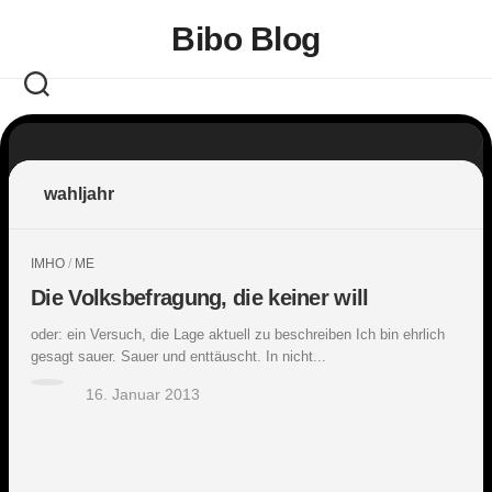
Skip
Bibo Blog
to
content
wahljahr
IMHO
/
ME
Die Volksbefragung, die keiner will
oder: ein Versuch, die Lage aktuell zu beschreiben Ich bin ehrlich
gesagt sauer. Sauer und enttäuscht. In nicht...
16. Januar 2013