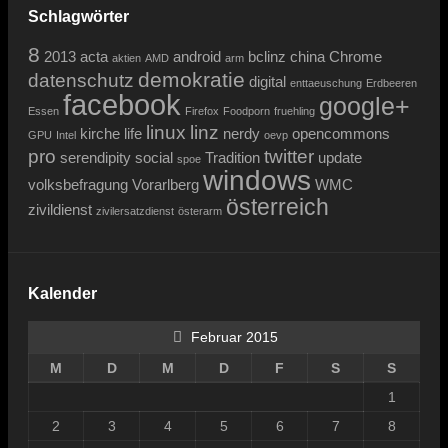
Schlagwörter
8
2013
acta
android
bclinz
china
Chrome
aktien
AMD
arm
demokratie
datenschutz
digital
enttaeuschung
Erdbeeren
facebook
google+
Essen
Firefox
Foodporn
fruehling
linux
linz
kirche
life
nerdy
opencommons
GPU
Intel
oevp
pro
twitter
serendipity
social
Tradition
update
spoe
windows
volksbefragung
Vorarlberg
WMC
österreich
zivildienst
zivilersatzdienst
österarm
Kalender
Februar 2015
M
D
M
D
F
S
S
1
2
3
4
5
6
7
8