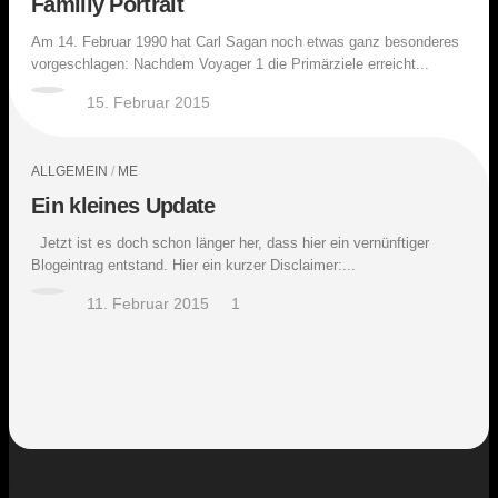
Familiy Portrait
Am 14. Februar 1990 hat Carl Sagan noch etwas ganz besonderes
vorgeschlagen: Nachdem Voyager 1 die Primärziele erreicht...
15. Februar 2015
ALLGEMEIN
/
ME
Ein kleines Update
Jetzt ist es doch schon länger her, dass hier ein vernünftiger
Blogeintrag entstand. Hier ein kurzer Disclaimer:...
11. Februar 2015
1