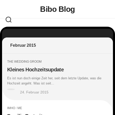
Skip
Bibo Blog
to
content
Februar 2015
THE WEDDING GROOM
Kleines Hochzeitsupdate
Es ist nun doch einige Zeit her, seit dem letzte Update, was die
Hochzeit angeht. Was ist seit...
24. Februar 2015
IMHO
/
ME