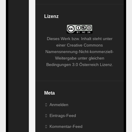
u
m
a
Lizenz
y
a
l
Dieses
Werk bzw. Inhalt
steht unter
s
einer
Creative Commons
o
Namensnennung-Nicht-kommerziell-
l
Weitergabe unter gleichen
i
Bedingungen 3.0 Österreich Lizenz
.
k
e
.
.
Meta
.
Anmelden
Eintrags-Feed
Kommentar-Feed
M