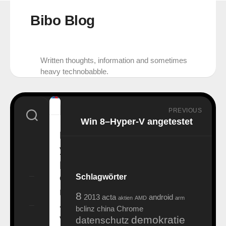
Skip
to
Bibo Blog
content
Written thoughts, information and sometimes
heavy technobabble.
PREVIOUS
Win 8–Hyper-V angetestet
H
y
p
e
Schlagwörter
r
8
2013
acta
android
aktien
AMD
arm
-
bclinz
china
Chrome
demokratie
V
datenschutz