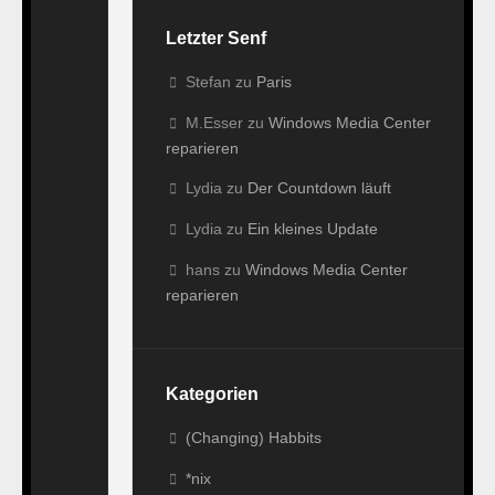
mit
Letzter Senf
Computer"
20
Stefan
zu
Paris
Jahre
M.Esser
zu
Windows Media Center
"studiert
reparieren
in
Oberösterreich"
Lydia
zu
Der Countdown läuft
(ja,
Lydia
zu
Ein kleines Update
schon
lange
hans
zu
Windows Media Center
abgeschlossen,
reparieren
aber
man
lernt
ja
Kategorien
eh
(Changing) Habbits
nie
aus)
*nix