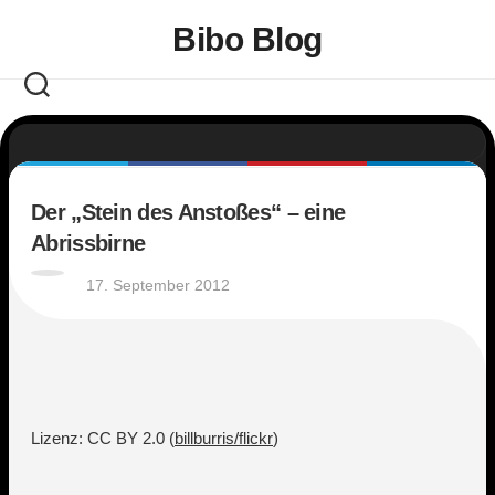
Skip
Bibo Blog
to
content
Der „Stein des Anstoßes“ – eine
Abrissbirne
17. September 2012
Lizenz: CC BY 2.0 (
billburris/flickr
)