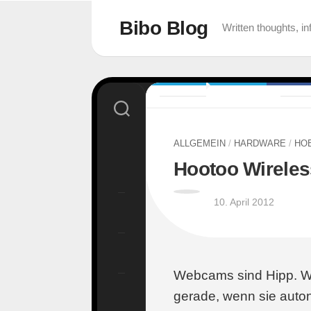
Skip
to
Bibo Blog
Written thoughts, 
content
ALLGEMEIN
/
HARDWARE
/
HO
Hootoo Wirele
10. April 2012
Webcams sind Hipp. W
gerade, wenn sie autono