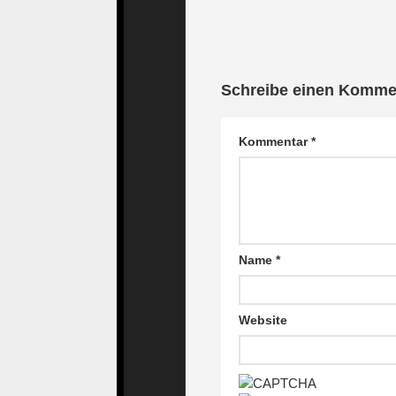
  23:
             }
  24:
         }
Schreibe einen Komme
  25:
     }
Kommentar
*
  26:
     closedir($handle)
  27:
 }
  28:
Name
*
  29:
 header(
'Content-type:
Website
  30:
  31:
// Open watermark