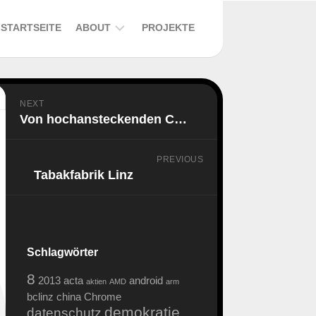
STARTSEITE
ABOUT
PROJEKTE
DER
ALTE
BLOG
NEXT
–
Von hochansteckenden Computerviren
EIN
BUCH
PREVIOUS
DATENSCHUTZERKLÄRUNG
Tabakfabrik Linz
SOCIAL
MEDIA
PLUGINS
Schlagwörter
8
2013
acta
android
aktien
AMD
arm
bclinz
china
Chrome
demokratie
datenschutz