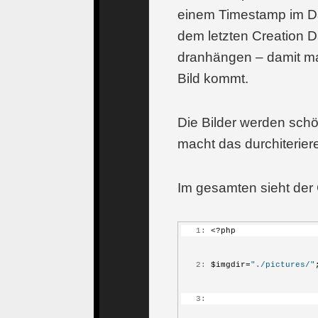
einem Timestamp im Da
dem letzten Creation 
dranhängen – damit m
Bild kommt.
Die Bilder werden schö
macht das durchiteriere
Im gesamten sieht der
   1:
 <?php
   2:
 $imgdir=
"./pictures/"
   3: