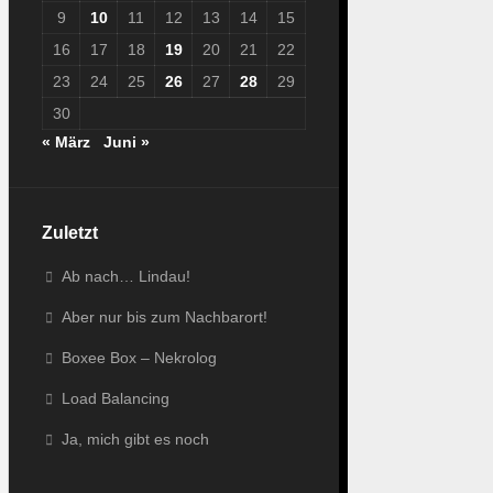
9
10
11
12
13
14
15
16
17
18
19
20
21
22
23
24
25
26
27
28
29
30
« März
Juni »
Zuletzt
Ab nach… Lindau!
Aber nur bis zum Nachbarort!
Boxee Box – Nekrolog
Load Balancing
Ja, mich gibt es noch