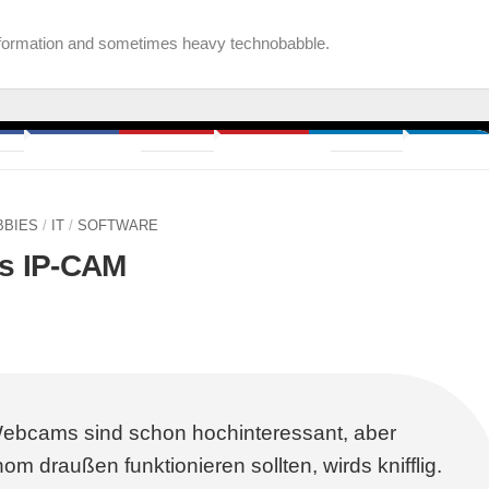
information and sometimes heavy technobabble.
BBIES
/
IT
/
SOFTWARE
ss IP-CAM
ebcams sind schon hochinteressant, aber
m draußen funktionieren sollten, wirds knifflig.