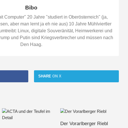
en($imgdir.$file, 
"r"
);
Bibo
 Statistiken
t Computer" 20 Jahre "studiert in Oberösterreich" (ja,
en, aber man lernt ja eh nie aus) 10 Jahre Mühlviertler
fstat($fp);
treibt: Linux, digitale Souveränität, Heimwerkerei und
 Trump und Putin sind Kriegsverbrecher und müssen nach
p);
Den Haag.
[
"ctime"
] >= $latestCTime)
SHARE
ON X
 latest file name
stFile=$file;
Der Vorarlberger Riebl
stCTime=$fstat[
"ctime"
];