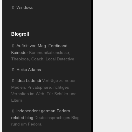
Windows
Blogroll
Auftritt von Mag. Ferdinand
Kaineder
Kommunikationslotse,
Theologe, Coach, Local Detective
Heiko Adams
Idea Ludendi
Vorträge zu neuen
Medien, Privatsphäre, richtiges
Verhalten im Web. Für Schüler und
Eltern
independent german Fedora
related blog
Deutschsprachiges Blog
rund um Fedora