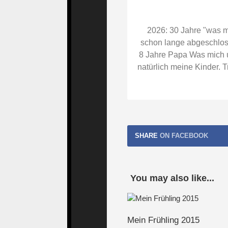
  13:
             $fp = fop
  14:
// sammle
2026: 30 Jahre "was mi
schon lange abgeschloss
  15:
             $fstat = 
8 Jahre Papa Was mich um
natürlich meine Kinder.
  16:
             fclose($f
  17:
  18:
if
($fstat
SHARE
ON FACEBOOK
  19:
             {
  20:
//Get
You may also like...
  21:
                 $late
Mein Frühling 2015
  22:
                 $late