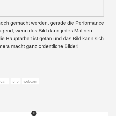
n noch gemacht werden, gerade die Performance
erragend, wenn das Bild dann jedes Mal neu
ie Hauptarbeit ist getan und das Bild kann sich
($imgdir))
era macht ganz ordentliche Bilder!
($file = readdir($handle)))
pcam
php
webcam
"."
 && $file != 
".."
)