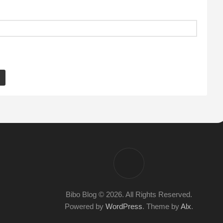
eatefrompng(
'wasserzeichen-1.png'
);
fromjpeg($imgdir.$latestFile);
src);
gsrc);
Bibo Blog © 2026. All Rights Reserved.
Powered by
WordPress
. Theme by
Alx
.