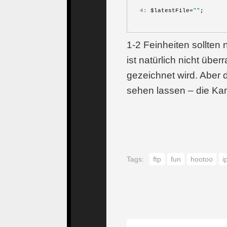
   4:
 $latestFile=
""
;
   5:
 $latestCTime=0;
1-2 Feinheiten sollte
ist natürlich nicht üb
   6:
gezeichnet wird. Aber d
   7:
if
 ($handle = opendir
sehen lassen – die Kam
   8:
 {
   9:
while
 (
false
 !== 
  10:
     {
Tags:
ftp
fun
hootoo
i
  11:
if
 ($file != 
  12:
         {