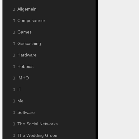
Allgemein
Compusaurier
Games
Geocaching
Hardware
Hobbies
IMHO
IT
Me
Software
The Social Networks
The Wedding Groom