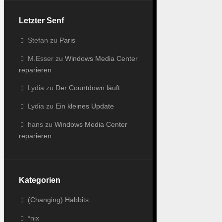
Letzter Senf
Stefan
zu
Paris
M.Esser
zu
Windows Media Center
reparieren
Lydia
zu
Der Countdown läuft
Lydia
zu
Ein kleines Update
hans
zu
Windows Media Center
reparieren
Kategorien
(Changing) Habbits
*nix