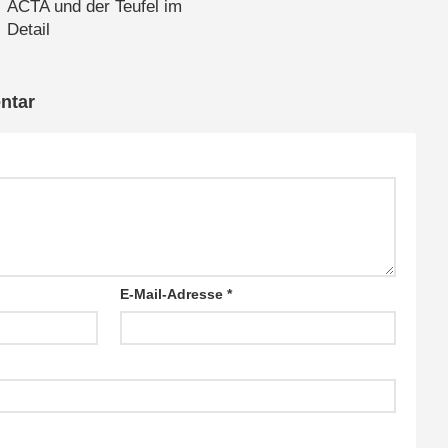
ACTA und der Teufel im
Detail
ntar
;
E-Mail-Adresse
*
 image/png'
);