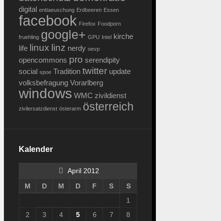
digital
enttaeuschung
Erdbeeren
Essen
facebook
Firefox
Foodporn
google+
kirche
fruehling
GPU
Intel
linux
linz
life
nerdy
oevp
pro
opencommons
serendipity
twitter
social
Tradition
update
spoe
volksbefragung
Vorarlberg
windows
WMC
zivildienst
österreich
zivilersatzdienst
österarm
Kalender
April 2012
M
D
M
D
F
S
S
1
2
3
4
5
6
7
8